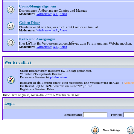
Comic/Manga allgemein
Diskussionen Ã¼ber andere Comics und Mangas.
Moderatoren
Witchmaster
,
A.J.
,
Amon
Golden Diner
Plauderecke fÃ¼r alles, was nichts mit Comics zu tun hat.
Moderatoren
Witchmaster
,
A.J.
,
Amon
Kritik und Anregungen
Hier kÃ¶nnt ihr VerbesserungsvorschlÃ¤ge zum Forum und zur Website machen.
Moderatoren
Witchmaster
,
A.J.
,
Amon
Wer ist online?
Unsere Benutzer haben insgesamt
857
Beiträge geschrieben.
Wir haben
245
registrierte Benutzer.
Der neueste Benutzer ist
plinkocasino
.
Insgesamt ist
ein
Benutzer online: Kein registrierter, kein versteckter und ein Gast. [
Adminis
Der Rekord liegt bei
1426
Benutzern am 24.02.2025, 19:42.
Registrierte Benutzer: Keine
Diese Daten zeigen an, wer in den letzten 5 Minuten online war.
Login
Benutzername:
Passwort:
Neue Beiträge