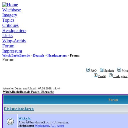
Witchbase
Imagery
Topics
Critiques
Headquarters
Links
Wlog-Archiv
Forum
Impressum
Witch.BarksBase.de
>
Deutsch
>
Headquarters
> Forum
Forum
FAQ
Suchen
Mitgl
Profil
Einloggen,
Aktuelles Datum und Uhrzeit: 07.08.2026, 18:44
Witch.BarksBase.de Foren-Übersicht
Forum
Diskussionsforen
W.i.t.c.h.
Alles Ã¼ber das W.i.t.c.h.-Universum.
Moderatoren
Witchmaster
,
A.J.
,
Amon