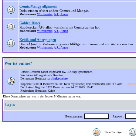
Comic/Manga allgemein
Diskussionen Ã¼ber andere Comics und Mangas.
Moderatoren
Witchmaster
,
A.J.
,
Amon
Golden Diner
Plauderecke fÃ¼r alles, was nichts mit Comics zu tun hat.
Moderatoren
Witchmaster
,
A.J.
,
Amon
Kritik und Anregungen
Hier kÃ¶nnt ihr VerbesserungsvorschlÃ¤ge zum Forum und zur Website machen.
Moderatoren
Witchmaster
,
A.J.
,
Amon
Wer ist online?
Unsere Benutzer haben insgesamt
857
Beiträge geschrieben.
Wir haben
245
registrierte Benutzer.
Der neueste Benutzer ist
plinkocasino
.
Insgesamt sind
11
Benutzer online: Kein registrierter, kein versteckter und 11 Gäste. [
Admini
Der Rekord liegt bei
1426
Benutzern am 24.02.2025, 19:42.
Registrierte Benutzer: Keine
Diese Daten zeigen an, wer in den letzten 5 Minuten online war.
Login
Benutzername:
Passwort:
Neue Beiträge