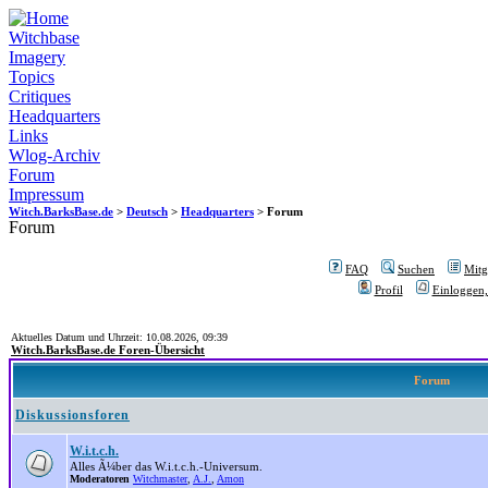
Witchbase
Imagery
Topics
Critiques
Headquarters
Links
Wlog-Archiv
Forum
Impressum
Witch.BarksBase.de
>
Deutsch
>
Headquarters
> Forum
Forum
FAQ
Suchen
Mitgl
Profil
Einloggen,
Aktuelles Datum und Uhrzeit: 10.08.2026, 09:39
Witch.BarksBase.de Foren-Übersicht
Forum
Diskussionsforen
W.i.t.c.h.
Alles Ã¼ber das W.i.t.c.h.-Universum.
Moderatoren
Witchmaster
,
A.J.
,
Amon