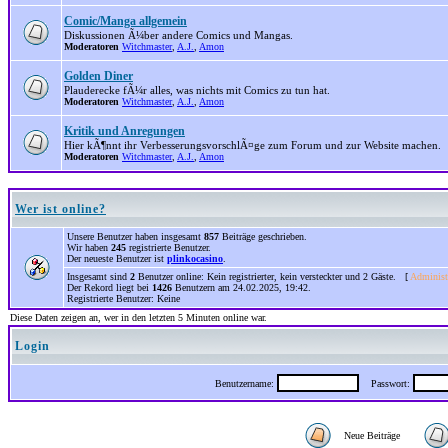
Comic/Manga allgemein
Diskussionen Ã¼ber andere Comics und Mangas.
Moderatoren
Witchmaster
,
A.J.
,
Amon
Golden Diner
Plauderecke fÃ¼r alles, was nichts mit Comics zu tun hat.
Moderatoren
Witchmaster
,
A.J.
,
Amon
Kritik und Anregungen
Hier kÃ¶nnt ihr VerbesserungsvorschlÃ¤ge zum Forum und zur Website machen.
Moderatoren
Witchmaster
,
A.J.
,
Amon
Wer ist online?
Unsere Benutzer haben insgesamt
857
Beiträge geschrieben.
Wir haben
245
registrierte Benutzer.
Der neueste Benutzer ist
plinkocasino
.
Insgesamt sind
2
Benutzer online: Kein registrierter, kein versteckter und 2 Gäste. [
Administ
Der Rekord liegt bei
1426
Benutzern am 24.02.2025, 19:42.
Registrierte Benutzer: Keine
Diese Daten zeigen an, wer in den letzten 5 Minuten online war.
Login
Benutzername:
Passwort:
Neue Beiträge