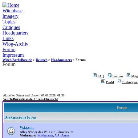
Witchbase
Imagery
Topics
Critiques
Headquarters
Links
Wlog-Archiv
Forum
Impressum
Witch.BarksBase.de
>
Deutsch
>
Headquarters
> Forum
Forum
FAQ
Suchen
Mitgl
Profil
Einloggen,
Aktuelles Datum und Uhrzeit: 07.08.2026, 01:36
Witch.BarksBase.de Foren-Übersicht
Forum
Diskussionsforen
W.i.t.c.h.
Alles Ã¼ber das W.i.t.c.h.-Universum.
Moderatoren
Witchmaster
,
A.J.
,
Amon