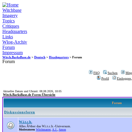
Witchbase
Imagery
Topics
Critiques
Headquarters
Links
Wlog-Archiv
Forum
Impressum
Witch.BarksBase.de
>
Deutsch
>
Headquarters
> Forum
Forum
FAQ
Suchen
Mitgl
Profil
Einloggen,
Aktuelles Datum und Uhrzeit: 08.08.2026, 18:05
Witch.BarksBase.de Foren-Übersicht
Forum
Diskussionsforen
W.i.t.c.h.
Alles Ã¼ber das W.i.t.c.h.-Universum.
Moderatoren
Witchmaster
,
A.J.
,
Amon