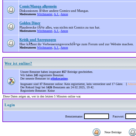
Comic/Manga allgemein
Diskussionen Ã¼ber andere Comics und Mangas.
Moderatoren
Witchmaster
,
A.J.
,
Amon
Golden Diner
Plauderecke fÃ¼r alles, was nichts mit Comics zu tun hat.
Moderatoren
Witchmaster
,
A.J.
,
Amon
Kritik und Anregungen
Hier kÃ¶nnt ihr VerbesserungsvorschlÃ¤ge zum Forum und zur Website machen.
Moderatoren
Witchmaster
,
A.J.
,
Amon
Wer ist online?
Unsere Benutzer haben insgesamt
857
Beiträge geschrieben.
Wir haben
245
registrierte Benutzer.
Der neueste Benutzer ist
plinkocasino
.
Insgesamt sind
17
Benutzer online: Kein registrierter, kein versteckter und 17 Gäste. [
Admini
Der Rekord liegt bei
1426
Benutzern am 24.02.2025, 19:42.
Registrierte Benutzer: Keine
Diese Daten zeigen an, wer in den letzten 5 Minuten online war.
Login
Benutzername:
Passwort:
Neue Beiträge