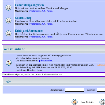
Comic/Manga allgemein
Diskussionen Ã¼ber andere Comics und Mangas.
Moderatoren
Witchmaster
,
A.J.
,
Amon
Golden Diner
Plauderecke fÃ¼r alles, was nichts mit Comics zu tun hat.
Moderatoren
Witchmaster
,
A.J.
,
Amon
Kritik und Anregungen
Hier kÃ¶nnt ihr VerbesserungsvorschlÃ¤ge zum Forum und zur Website machen.
Moderatoren
Witchmaster
,
A.J.
,
Amon
Wer ist online?
Unsere Benutzer haben insgesamt
857
Beiträge geschrieben.
Wir haben
245
registrierte Benutzer.
Der neueste Benutzer ist
plinkocasino
.
Insgesamt ist
ein
Benutzer online: Kein registrierter, kein versteckter und ein Gast. [
Adminis
Der Rekord liegt bei
1426
Benutzern am 24.02.2025, 19:42.
Registrierte Benutzer: Keine
Diese Daten zeigen an, wer in den letzten 5 Minuten online war.
Login
Benutzername:
Passwort:
Neue Beiträge