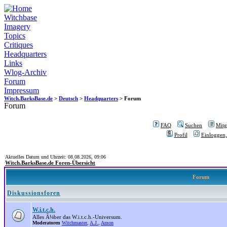
Witchbase
Imagery
Topics
Critiques
Headquarters
Links
Wlog-Archiv
Forum
Impressum
Witch.BarksBase.de
>
Deutsch
>
Headquarters
> Forum
Forum
FAQ
Suchen
Mitgl
Profil
Einloggen,
Aktuelles Datum und Uhrzeit: 08.08.2026, 09:06
Witch.BarksBase.de Foren-Übersicht
Forum
Diskussionsforen
W.i.t.c.h.
Alles Ã¼ber das W.i.t.c.h.-Universum.
Moderatoren
Witchmaster
,
A.J.
,
Amon