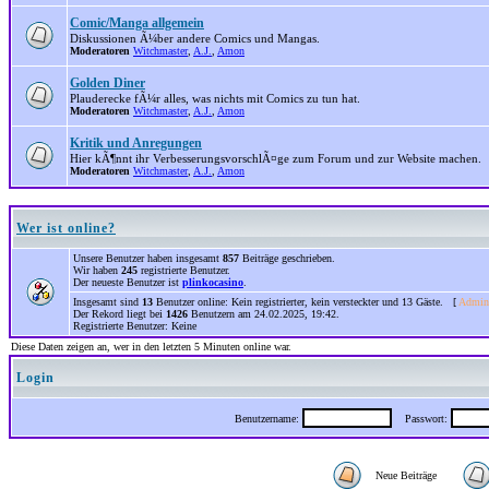
Comic/Manga allgemein
Diskussionen Ã¼ber andere Comics und Mangas.
Moderatoren
Witchmaster
,
A.J.
,
Amon
Golden Diner
Plauderecke fÃ¼r alles, was nichts mit Comics zu tun hat.
Moderatoren
Witchmaster
,
A.J.
,
Amon
Kritik und Anregungen
Hier kÃ¶nnt ihr VerbesserungsvorschlÃ¤ge zum Forum und zur Website machen.
Moderatoren
Witchmaster
,
A.J.
,
Amon
Wer ist online?
Unsere Benutzer haben insgesamt
857
Beiträge geschrieben.
Wir haben
245
registrierte Benutzer.
Der neueste Benutzer ist
plinkocasino
.
Insgesamt sind
13
Benutzer online: Kein registrierter, kein versteckter und 13 Gäste. [
Admini
Der Rekord liegt bei
1426
Benutzern am 24.02.2025, 19:42.
Registrierte Benutzer: Keine
Diese Daten zeigen an, wer in den letzten 5 Minuten online war.
Login
Benutzername:
Passwort:
Neue Beiträge