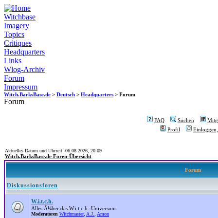
Witchbase
Imagery
Topics
Critiques
Headquarters
Links
Wlog-Archiv
Forum
Impressum
Witch.BarksBase.de
>
Deutsch
>
Headquarters
> Forum
Forum
FAQ
Suchen
Mitgl
Profil
Einloggen,
Aktuelles Datum und Uhrzeit: 06.08.2026, 20:09
Witch.BarksBase.de Foren-Übersicht
Forum
Diskussionsforen
W.i.t.c.h.
Alles Ã¼ber das W.i.t.c.h.-Universum.
Moderatoren
Witchmaster
,
A.J.
,
Amon