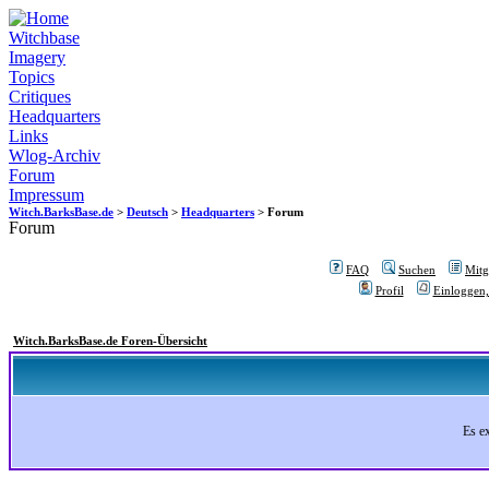
Witchbase
Imagery
Topics
Critiques
Headquarters
Links
Wlog-Archiv
Forum
Impressum
Witch.BarksBase.de
>
Deutsch
>
Headquarters
> Forum
Forum
FAQ
Suchen
Mitgl
Profil
Einloggen,
Witch.BarksBase.de Foren-Übersicht
Es e