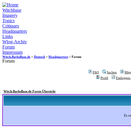
Witchbase
Imagery
Topics
Critiques
Headquarters
Links
Wlog-Archiv
Forum
Impressum
Witch.BarksBase.de
>
Deutsch
>
Headquarters
> Forum
Forum
FAQ
Suchen
Mitgl
Profil
Einloggen,
Witch.BarksBase.de Foren-Übersicht
Es e