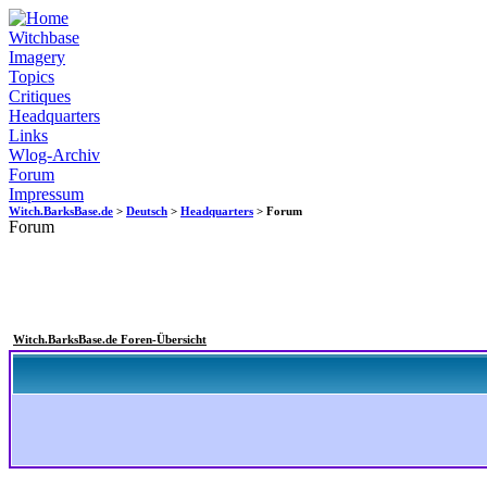
Witchbase
Imagery
Topics
Critiques
Headquarters
Links
Wlog-Archiv
Forum
Impressum
Witch.BarksBase.de
>
Deutsch
>
Headquarters
> Forum
Forum
Witch.BarksBase.de Foren-Übersicht