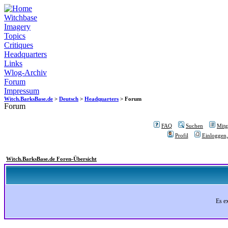
Witchbase
Imagery
Topics
Critiques
Headquarters
Links
Wlog-Archiv
Forum
Impressum
Witch.BarksBase.de
>
Deutsch
>
Headquarters
> Forum
Forum
FAQ
Suchen
Mitgl
Profil
Einloggen,
Witch.BarksBase.de Foren-Übersicht
Es e