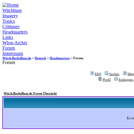
Witchbase
Imagery
Topics
Critiques
Headquarters
Links
Wlog-Archiv
Forum
Impressum
Witch.BarksBase.de
>
Deutsch
>
Headquarters
> Forum
Forum
FAQ
Suchen
Mitgl
Profil
Einloggen,
Witch.BarksBase.de Foren-Übersicht
Es e