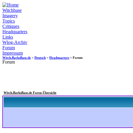
Witchbase
Imagery
Topics
Critiques
Headquarters
Links
Wlog-Archiv
Forum
Impressum
Witch.BarksBase.de
>
Deutsch
>
Headquarters
> Forum
Forum
Witch.BarksBase.de Foren-Übersicht