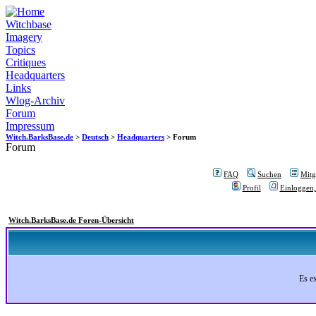
Witchbase
Imagery
Topics
Critiques
Headquarters
Links
Wlog-Archiv
Forum
Impressum
Witch.BarksBase.de
>
Deutsch
>
Headquarters
> Forum
Forum
FAQ
Suchen
Mitgl
Profil
Einloggen,
Witch.BarksBase.de Foren-Übersicht
Es e