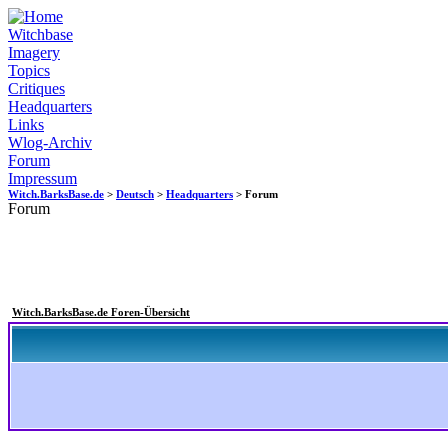
Witchbase
Imagery
Topics
Critiques
Headquarters
Links
Wlog-Archiv
Forum
Impressum
Witch.BarksBase.de
>
Deutsch
>
Headquarters
> Forum
Forum
Witch.BarksBase.de Foren-Übersicht