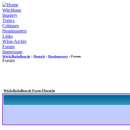
Witchbase
Imagery
Topics
Critiques
Headquarters
Links
Wlog-Archiv
Forum
Impressum
Witch.BarksBase.de
>
Deutsch
>
Headquarters
> Forum
Forum
Witch.BarksBase.de Foren-Übersicht