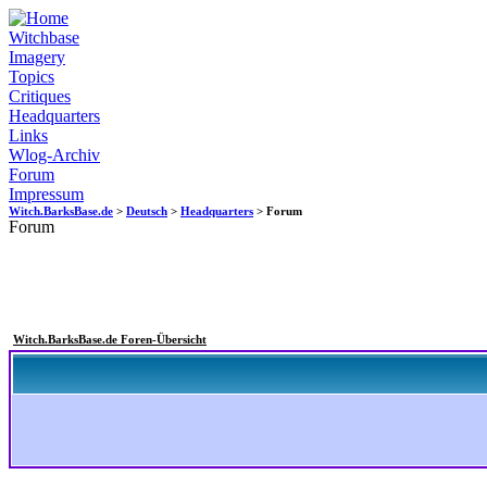
Witchbase
Imagery
Topics
Critiques
Headquarters
Links
Wlog-Archiv
Forum
Impressum
Witch.BarksBase.de
>
Deutsch
>
Headquarters
> Forum
Forum
Witch.BarksBase.de Foren-Übersicht