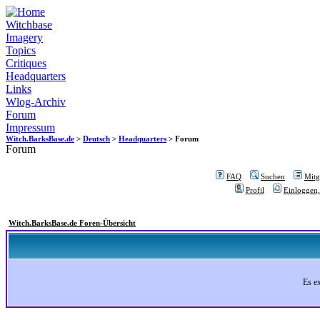
Witchbase
Imagery
Topics
Critiques
Headquarters
Links
Wlog-Archiv
Forum
Impressum
Witch.BarksBase.de
>
Deutsch
>
Headquarters
> Forum
Forum
FAQ
Suchen
Mitgl
Profil
Einloggen,
Witch.BarksBase.de Foren-Übersicht
Es e