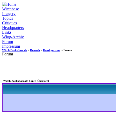
Witchbase
Imagery
Topics
Critiques
Headquarters
Links
Wlog-Archiv
Forum
Impressum
Witch.BarksBase.de
>
Deutsch
>
Headquarters
> Forum
Forum
Witch.BarksBase.de Foren-Übersicht