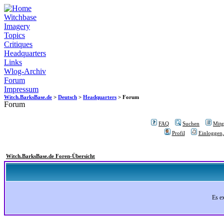
Witchbase
Imagery
Topics
Critiques
Headquarters
Links
Wlog-Archiv
Forum
Impressum
Witch.BarksBase.de
>
Deutsch
>
Headquarters
> Forum
Forum
FAQ
Suchen
Mitgl
Profil
Einloggen,
Witch.BarksBase.de Foren-Übersicht
Es e