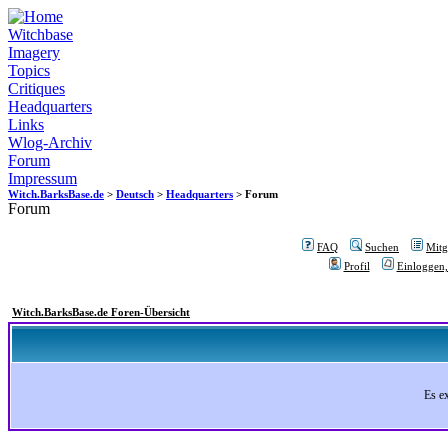
Witchbase
Imagery
Topics
Critiques
Headquarters
Links
Wlog-Archiv
Forum
Impressum
Witch.BarksBase.de
>
Deutsch
>
Headquarters
> Forum
Forum
FAQ
Suchen
Mitgl
Profil
Einloggen,
Witch.BarksBase.de Foren-Übersicht
Es e