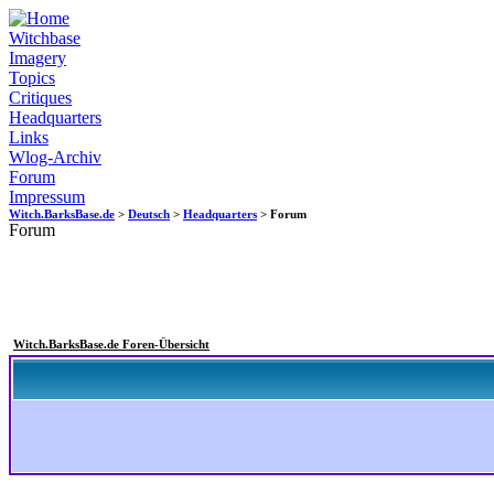
Witchbase
Imagery
Topics
Critiques
Headquarters
Links
Wlog-Archiv
Forum
Impressum
Witch.BarksBase.de
>
Deutsch
>
Headquarters
> Forum
Forum
Witch.BarksBase.de Foren-Übersicht