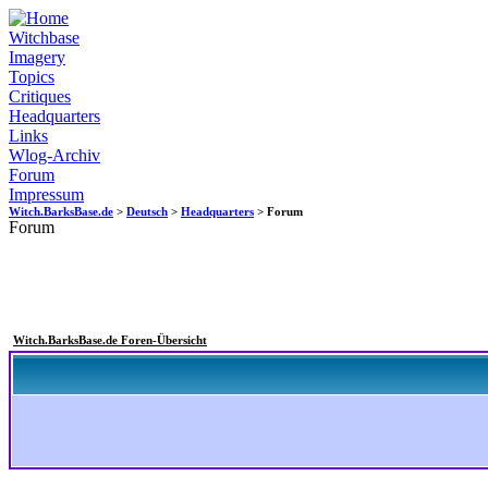
Witchbase
Imagery
Topics
Critiques
Headquarters
Links
Wlog-Archiv
Forum
Impressum
Witch.BarksBase.de
>
Deutsch
>
Headquarters
> Forum
Forum
Witch.BarksBase.de Foren-Übersicht