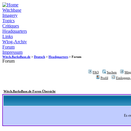
Witchbase
Imagery
Topics
Critiques
Headquarters
Links
Wlog-Archiv
Forum
Impressum
Witch.BarksBase.de
>
Deutsch
>
Headquarters
> Forum
Forum
FAQ
Suchen
Mitgl
Profil
Einloggen,
Witch.BarksBase.de Foren-Übersicht
Es e