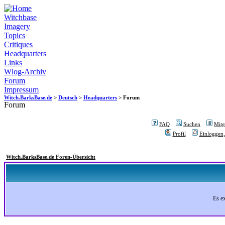
Witchbase
Imagery
Topics
Critiques
Headquarters
Links
Wlog-Archiv
Forum
Impressum
Witch.BarksBase.de
>
Deutsch
>
Headquarters
> Forum
Forum
FAQ
Suchen
Mitgl
Profil
Einloggen,
Witch.BarksBase.de Foren-Übersicht
Es e