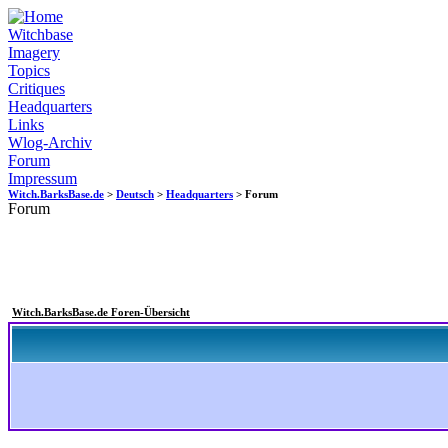
Witchbase
Imagery
Topics
Critiques
Headquarters
Links
Wlog-Archiv
Forum
Impressum
Witch.BarksBase.de
>
Deutsch
>
Headquarters
> Forum
Forum
Witch.BarksBase.de Foren-Übersicht