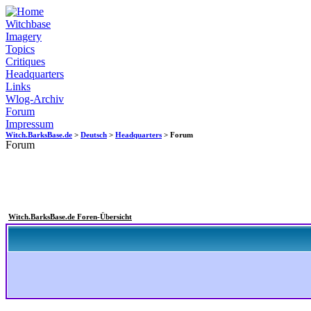
Witchbase
Imagery
Topics
Critiques
Headquarters
Links
Wlog-Archiv
Forum
Impressum
Witch.BarksBase.de
>
Deutsch
>
Headquarters
> Forum
Forum
Witch.BarksBase.de Foren-Übersicht