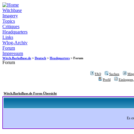
Witchbase
Imagery
Topics
Critiques
Headquarters
Links
Wlog-Archiv
Forum
Impressum
Witch.BarksBase.de
>
Deutsch
>
Headquarters
> Forum
Forum
FAQ
Suchen
Mitgl
Profil
Einloggen,
Witch.BarksBase.de Foren-Übersicht
Es e