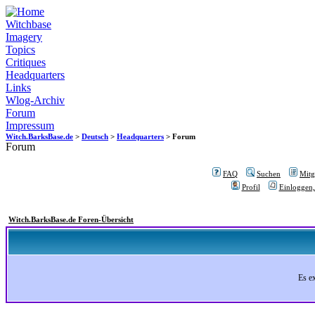
Witchbase
Imagery
Topics
Critiques
Headquarters
Links
Wlog-Archiv
Forum
Impressum
Witch.BarksBase.de
>
Deutsch
>
Headquarters
> Forum
Forum
FAQ
Suchen
Mitgl
Profil
Einloggen,
Witch.BarksBase.de Foren-Übersicht
Es e