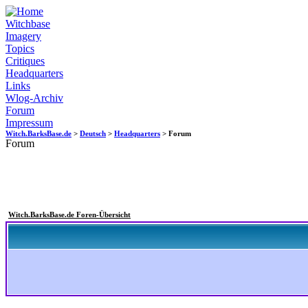
Witchbase
Imagery
Topics
Critiques
Headquarters
Links
Wlog-Archiv
Forum
Impressum
Witch.BarksBase.de
>
Deutsch
>
Headquarters
> Forum
Forum
Witch.BarksBase.de Foren-Übersicht