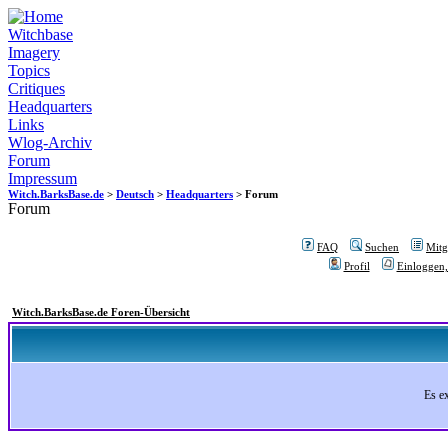
Witchbase
Imagery
Topics
Critiques
Headquarters
Links
Wlog-Archiv
Forum
Impressum
Witch.BarksBase.de
>
Deutsch
>
Headquarters
> Forum
Forum
FAQ
Suchen
Mitgl
Profil
Einloggen,
Witch.BarksBase.de Foren-Übersicht
Es e