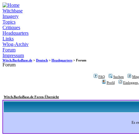
Witchbase
Imagery
Topics
Critiques
Headquarters
Links
Wlog-Archiv
Forum
Impressum
Witch.BarksBase.de
>
Deutsch
>
Headquarters
> Forum
Forum
FAQ
Suchen
Mitgl
Profil
Einloggen,
Witch.BarksBase.de Foren-Übersicht
Es e