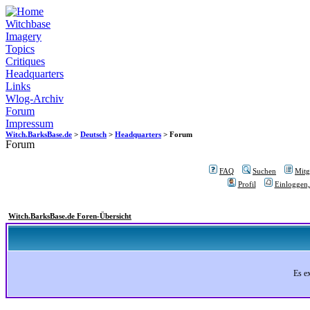
Witchbase
Imagery
Topics
Critiques
Headquarters
Links
Wlog-Archiv
Forum
Impressum
Witch.BarksBase.de
>
Deutsch
>
Headquarters
> Forum
Forum
FAQ
Suchen
Mitgl
Profil
Einloggen,
Witch.BarksBase.de Foren-Übersicht
Es e