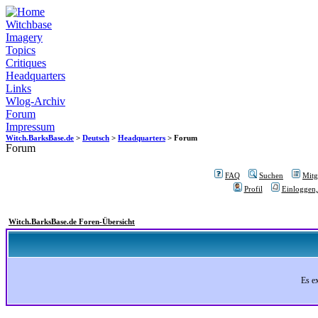
Witchbase
Imagery
Topics
Critiques
Headquarters
Links
Wlog-Archiv
Forum
Impressum
Witch.BarksBase.de
>
Deutsch
>
Headquarters
> Forum
Forum
FAQ
Suchen
Mitgl
Profil
Einloggen,
Witch.BarksBase.de Foren-Übersicht
Es e