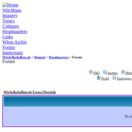
Witchbase
Imagery
Topics
Critiques
Headquarters
Links
Wlog-Archiv
Forum
Impressum
Witch.BarksBase.de
>
Deutsch
>
Headquarters
> Forum
Forum
FAQ
Suchen
Mitgl
Profil
Einloggen,
Witch.BarksBase.de Foren-Übersicht
Es e