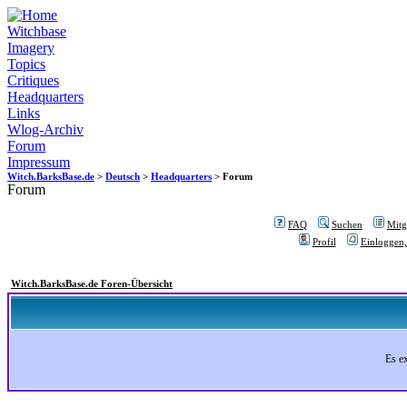
Witchbase
Imagery
Topics
Critiques
Headquarters
Links
Wlog-Archiv
Forum
Impressum
Witch.BarksBase.de
>
Deutsch
>
Headquarters
> Forum
Forum
FAQ
Suchen
Mitgl
Profil
Einloggen,
Witch.BarksBase.de Foren-Übersicht
Es e