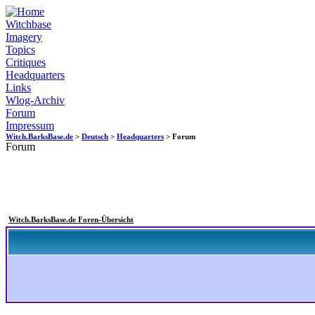
Witchbase
Imagery
Topics
Critiques
Headquarters
Links
Wlog-Archiv
Forum
Impressum
Witch.BarksBase.de
>
Deutsch
>
Headquarters
> Forum
Forum
Witch.BarksBase.de Foren-Übersicht