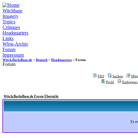
Witchbase
Imagery
Topics
Critiques
Headquarters
Links
Wlog-Archiv
Forum
Impressum
Witch.BarksBase.de
>
Deutsch
>
Headquarters
> Forum
Forum
FAQ
Suchen
Mitgl
Profil
Einloggen,
Witch.BarksBase.de Foren-Übersicht
Es e