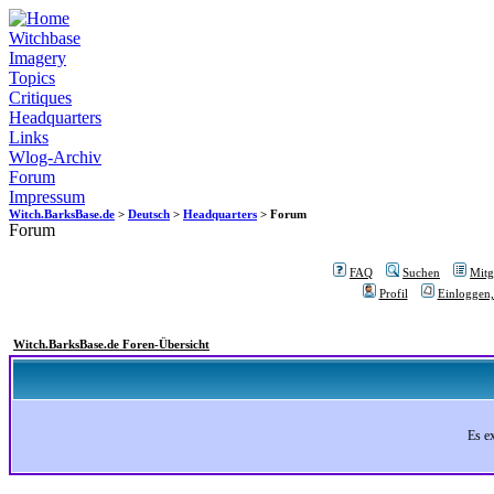
Witchbase
Imagery
Topics
Critiques
Headquarters
Links
Wlog-Archiv
Forum
Impressum
Witch.BarksBase.de
>
Deutsch
>
Headquarters
> Forum
Forum
FAQ
Suchen
Mitgl
Profil
Einloggen,
Witch.BarksBase.de Foren-Übersicht
Es e