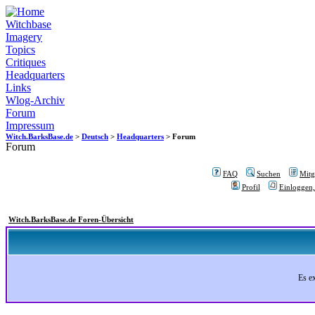
Witchbase
Imagery
Topics
Critiques
Headquarters
Links
Wlog-Archiv
Forum
Impressum
Witch.BarksBase.de
>
Deutsch
>
Headquarters
> Forum
Forum
FAQ
Suchen
Mitgl
Profil
Einloggen,
Witch.BarksBase.de Foren-Übersicht
Es e