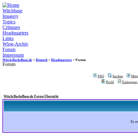
Witchbase
Imagery
Topics
Critiques
Headquarters
Links
Wlog-Archiv
Forum
Impressum
Witch.BarksBase.de
>
Deutsch
>
Headquarters
> Forum
Forum
FAQ
Suchen
Mitgl
Profil
Einloggen,
Witch.BarksBase.de Foren-Übersicht
Es e