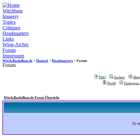
Witchbase
Imagery
Topics
Critiques
Headquarters
Links
Wlog-Archiv
Forum
Impressum
Witch.BarksBase.de
>
Deutsch
>
Headquarters
> Forum
Forum
FAQ
Suchen
Mitgl
Profil
Einloggen,
Witch.BarksBase.de Foren-Übersicht
Es e