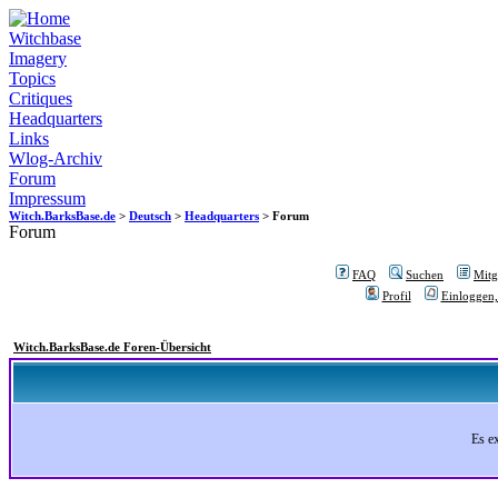
Witchbase
Imagery
Topics
Critiques
Headquarters
Links
Wlog-Archiv
Forum
Impressum
Witch.BarksBase.de
>
Deutsch
>
Headquarters
> Forum
Forum
FAQ
Suchen
Mitgl
Profil
Einloggen,
Witch.BarksBase.de Foren-Übersicht
Es e