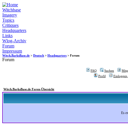
Witchbase
Imagery
Topics
Critiques
Headquarters
Links
Wlog-Archiv
Forum
Impressum
Witch.BarksBase.de
>
Deutsch
>
Headquarters
> Forum
Forum
FAQ
Suchen
Mitgl
Profil
Einloggen,
Witch.BarksBase.de Foren-Übersicht
Es e