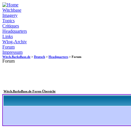
Witchbase
Imagery
Topics
Critiques
Headquarters
Links
Wlog-Archiv
Forum
Impressum
Witch.BarksBase.de
>
Deutsch
>
Headquarters
> Forum
Forum
Witch.BarksBase.de Foren-Übersicht