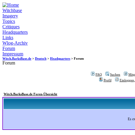
Witchbase
Imagery
Topics
Critiques
Headquarters
Links
Wlog-Archiv
Forum
Impressum
Witch.BarksBase.de
>
Deutsch
>
Headquarters
> Forum
Forum
FAQ
Suchen
Mitgl
Profil
Einloggen,
Witch.BarksBase.de Foren-Übersicht
Es e