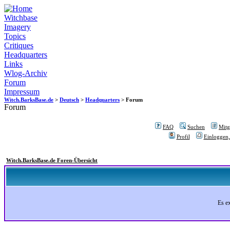
Witchbase
Imagery
Topics
Critiques
Headquarters
Links
Wlog-Archiv
Forum
Impressum
Witch.BarksBase.de
>
Deutsch
>
Headquarters
> Forum
Forum
FAQ
Suchen
Mitgl
Profil
Einloggen,
Witch.BarksBase.de Foren-Übersicht
Es e