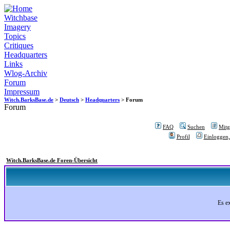
Witchbase
Imagery
Topics
Critiques
Headquarters
Links
Wlog-Archiv
Forum
Impressum
Witch.BarksBase.de
>
Deutsch
>
Headquarters
> Forum
Forum
FAQ
Suchen
Mitgl
Profil
Einloggen,
Witch.BarksBase.de Foren-Übersicht
Es e