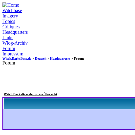
Witchbase
Imagery
Topics
Critiques
Headquarters
Links
Wlog-Archiv
Forum
Impressum
Witch.BarksBase.de
>
Deutsch
>
Headquarters
> Forum
Forum
Witch.BarksBase.de Foren-Übersicht