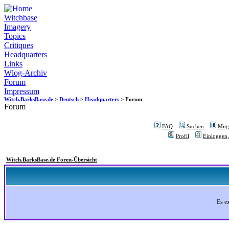
Witchbase
Imagery
Topics
Critiques
Headquarters
Links
Wlog-Archiv
Forum
Impressum
Witch.BarksBase.de
>
Deutsch
>
Headquarters
> Forum
Forum
FAQ
Suchen
Mitgl
Profil
Einloggen,
Witch.BarksBase.de Foren-Übersicht
Es e