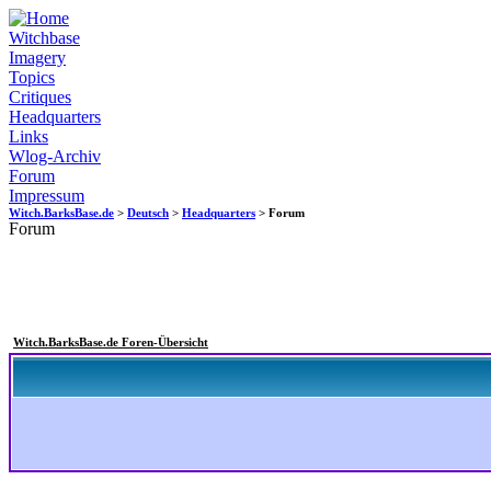
Witchbase
Imagery
Topics
Critiques
Headquarters
Links
Wlog-Archiv
Forum
Impressum
Witch.BarksBase.de
>
Deutsch
>
Headquarters
> Forum
Forum
Witch.BarksBase.de Foren-Übersicht